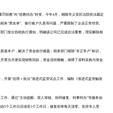
轻教”向“惩教结合”转变。今年4月，铜陵市义安区法院依法裁定
税务“黑名单”、银行账户久悬等问题，严重限制了企业正常经营。
等部门发出协助执行通知，明确该公司已完成合法重整，理应解除相
基本户，解决了资金收付难题；税务部门移除“非正常户”标识，
复开票当月便实现销售回款，资金流转顺畅，保障了原料采购与资金
开展“信用＋执法”渐进式监管试点工作，编制《渐进式监管触发
作。通过“主动提醒、双人审核、协同修复、特事特办”等服务创
由5个工作日压缩至1个工作日，修复初审每天清零。安排专人受